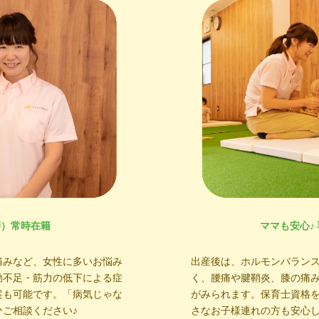
師）常時在籍
ママも安心♪
痛みなど、女性に多いお悩み
出産後は、ホルモンバラン
動不足・筋力の低下による症
く、腰痛や腱鞘炎、膝の痛
案も可能です。「病気じゃな
がみられます。保育士資格
ご相談ください♪
さなお子様連れの方も安心